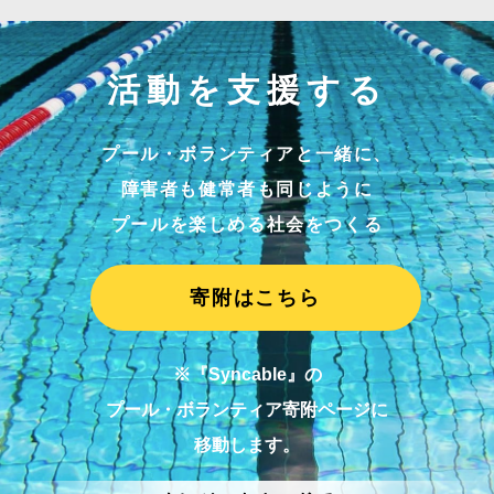
活動を支援する
プール・ボランティアと一緒に、
障害者も健常者も同じように
プールを楽しめる社会をつくる
寄附はこちら
※『Syncable』の
プール・ボランティア寄附ページに
移動します。