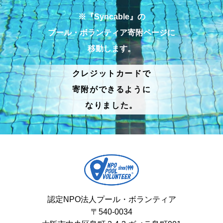
※『Syncable』の
プール・ボランティア寄附ページに
移動します。
クレジットカードで
寄附ができるように
なりました。
認定NPO法人プール・ボランティア
〒540-0034